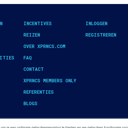
N
INCENTIVES
INLOGGEN
REIZEN
REGISTREREN
OVER XPRNCS.COM
ITIES
FAQ
CONTACT
XPRNCS MEMBERS ONLY
REFERENTIES
BLOGS
s om je een optimale gebruikerservaring te bieden en we gebruiken functionele co