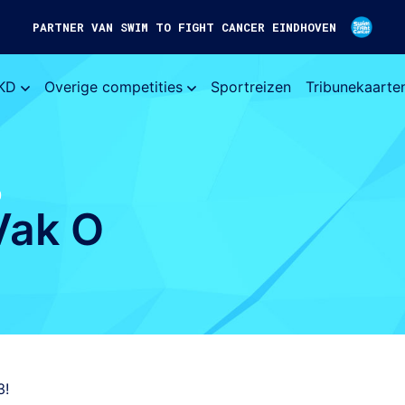
PARTNER VAN SWIM TO FIGHT CANCER EINDHOVEN
KD
Overige competities
Sportreizen
Tribunekaarte
O
Vak O
3!