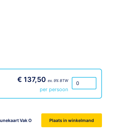
€ 137,50
ex. 9% BTW
per persoon
bunekaart Vak O
Plaats in winkelmand