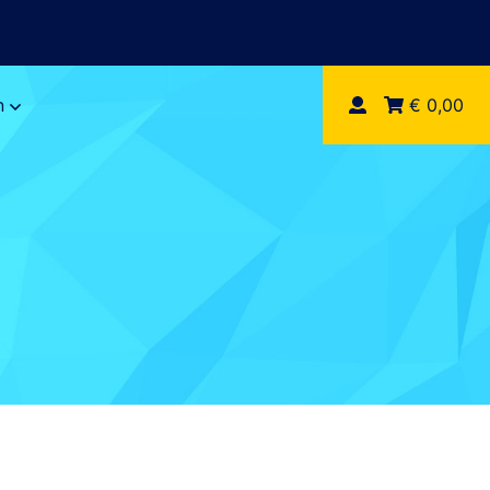
n
€ 0,00