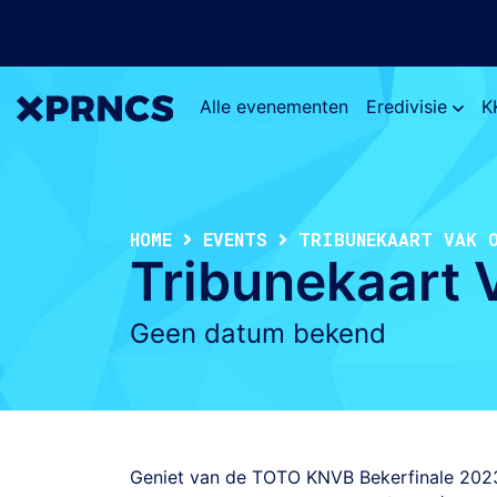
Alle evenementen
Eredivisie
K
HOME
EVENTS
TRIBUNEKAART VAK 
Tribunekaart 
Geen datum bekend
Geniet van de TOTO KNVB Bekerfinale 202