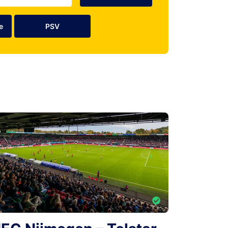
e
PSV