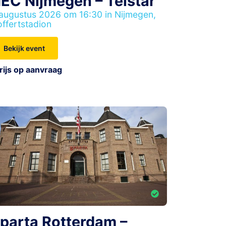
EC Nijmegen – Telstar
augustus 2026 om 16:30 in Nijmegen,
ffertstadion
Bekijk event
rijs op aanvraag
parta Rotterdam –