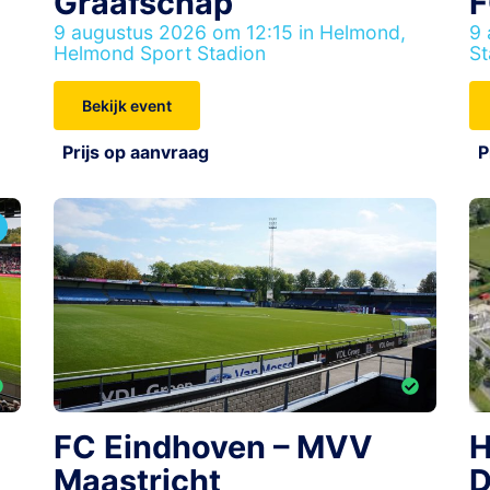
Graafschap
F
9 augustus 2026 om 12:15 in Helmond,
9 
Helmond Sport Stadion
St
Bekijk event
Prijs op aanvraag
P
H
FC Eindhoven – MVV
D
Maastricht