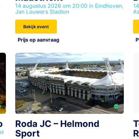
14
,
14 augustus 2026 om 20:00 in Eindhoven,
As
Jan Louwers Stadion
Bekijk event
P
Prijs op aanvraag
o
Roda JC – Helmond
T
Sport
R
at