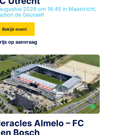
C Utrecht
augustus 2026 om 16:45 in Maastricht,
adion de Geusselt
Bekijk event
rijs op aanvraag
eracles Almelo – FC
en Bosch