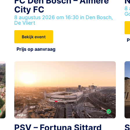
FC Den Bosch – Almere
N
City FC
8 
Go
8 augustus 2026 om 16:30 in Den Bosch,
De Vliert
Bekijk event
P
Prijs op aanvraag
PSV – Fortuna Sittard
S