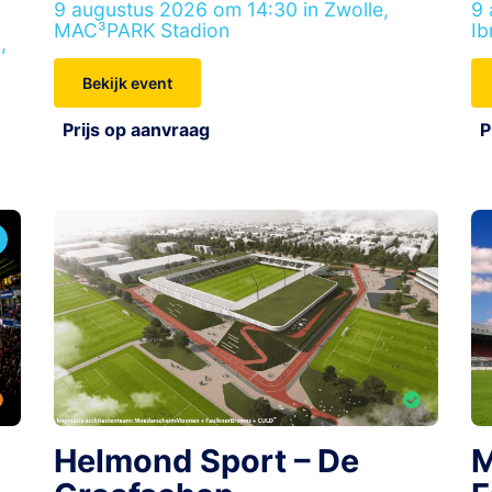
9 augustus 2026 om 14:30 in Zwolle,
9 
MAC³PARK Stadion
Ib
,
Bekijk event
Prijs op aanvraag
P
Helmond Sport – De
M