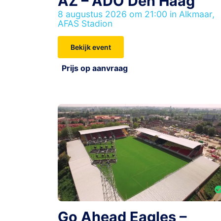
AZ – ADO Den Haag
8 augustus 2026 om 21:00 in Alkmaar,
AFAS Stadion
Bekijk event
Prijs op aanvraag
Go Ahead Eagles –