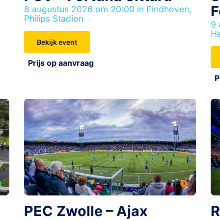
F
8 augustus 2026 om 20:00 in Eindhoven,
Philips Stadion
9 
He
Bekijk event
Prijs op aanvraag
P
PEC Zwolle – Ajax
R