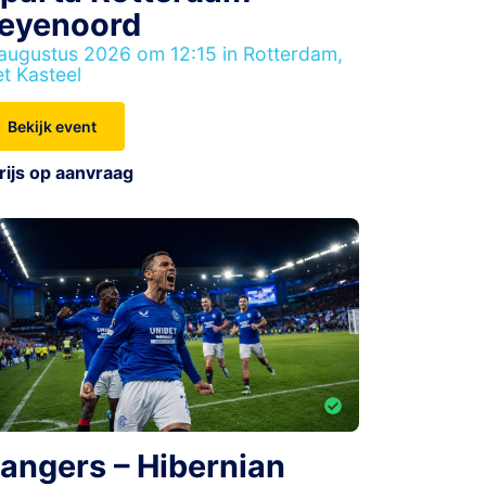
eyenoord
augustus 2026 om 12:15 in Rotterdam,
t Kasteel
Bekijk event
rijs op aanvraag
angers – Hibernian