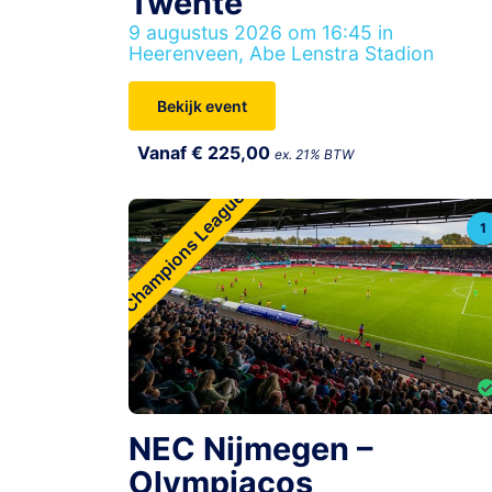
Twente
9 augustus 2026 om 16:45 in
Heerenveen, Abe Lenstra Stadion
Bekijk event
Vanaf € 225,00
ex. 21% BTW
Champions League
1
NEC Nijmegen –
Olympiacos