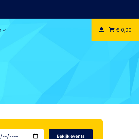
n
€ 0,00
Bekijk events