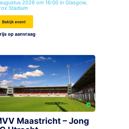
augustus 2026 om 16:00 in Glasgow,
rox Stadium
Bekijk event
rijs op aanvraag
VV Maastricht – Jong