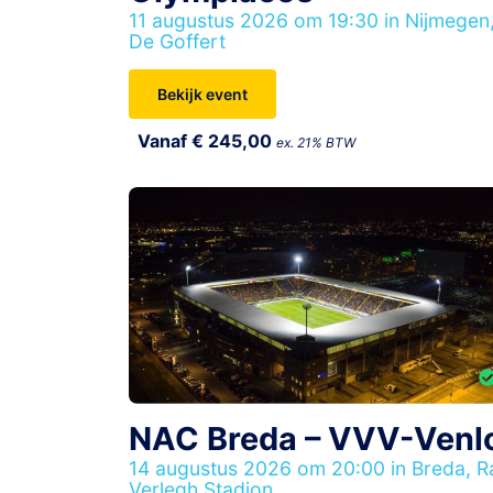
11 augustus 2026 om 19:30 in Nijmegen
De Goffert
Bekijk event
Vanaf € 245,00
ex. 21% BTW
NAC Breda – VVV-Venl
14 augustus 2026 om 20:00 in Breda, R
Verlegh Stadion