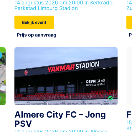
14 augustus 2026 om 20:00 in Kerkrade,
14
Parkstad Limburg Stadion
Zu
Bekijk event
Prijs op aanvraag
P
Almere City FC – Jong
F
PSV
15
Kr
,
14 augustus 2026 om 20:00 in Almere,