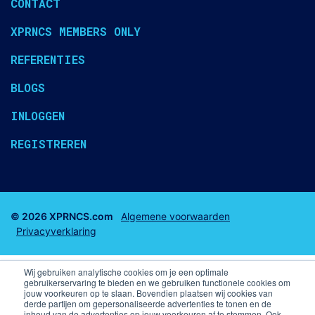
CONTACT
XPRNCS MEMBERS ONLY
REFERENTIES
BLOGS
INLOGGEN
REGISTREREN
© 2026 XPRNCS.com
Algemene voorwaarden
Privacyverklaring
Wij gebruiken analytische cookies om je een optimale
gebruikerservaring te bieden en we gebruiken functionele cookies om
jouw voorkeuren op te slaan. Bovendien plaatsen wij cookies van
derde partijen om gepersonaliseerde advertenties te tonen en de
Business club tickets
Business Seats
inhoud van de advertenties op jouw voorkeuren af te stemmen. Ook