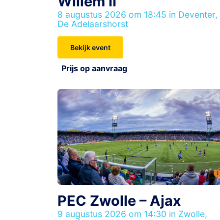
Willem II
8 augustus 2026 om 18:45 in Deventer,
De Adelaarshorst
Bekijk event
Prijs op aanvraag
PEC Zwolle – Ajax
9 augustus 2026 om 14:30 in Zwolle,