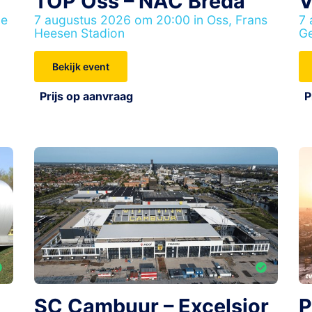
TOP Oss – NAC Breda
V
De
7 augustus 2026 om 20:00 in Oss, Frans
7 
Heesen Stadion
G
Bekijk event
Prijs op aanvraag
P
SC Cambuur – Excelsior
P