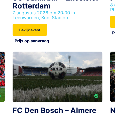
Rotterdam
8 
Ph
7 augustus 2026 om 20:00 in
Leeuwarden, Kooi Stadion
Bekijk event
P
Prijs op aanvraag
FC Den Bosch – Almere
N