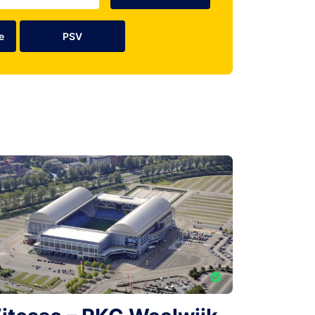
e
PSV