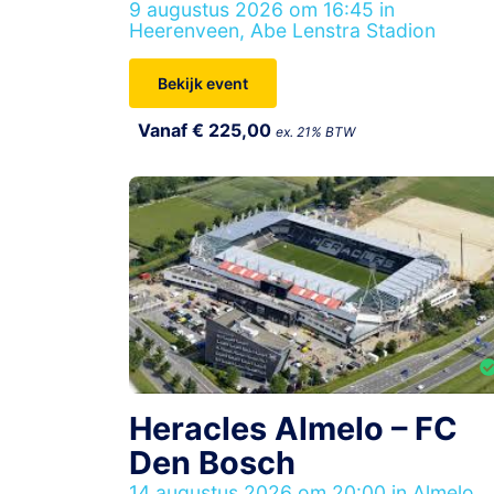
9 augustus 2026 om 16:45 in
Heerenveen, Abe Lenstra Stadion
Bekijk event
Vanaf € 225,00
ex. 21% BTW
Heracles Almelo – FC
Den Bosch
14 augustus 2026 om 20:00 in Almelo,