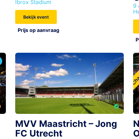
Ibrox Stadium
9 
He
Bekijk event
Prijs op aanvraag
P
Cha
MVV Maastricht – Jong
N
FC Utrecht
O