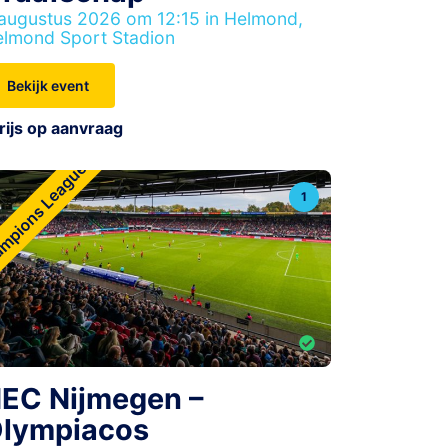
augustus 2026 om 12:15 in Helmond,
lmond Sport Stadion
Bekijk event
rijs op aanvraag
mpions League
1
EC Nijmegen –
lympiacos