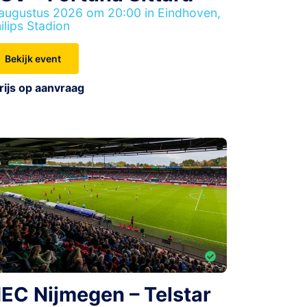
augustus 2026 om 20:00 in Eindhoven,
ilips Stadion
Bekijk event
rijs op aanvraag
EC Nijmegen – Telstar