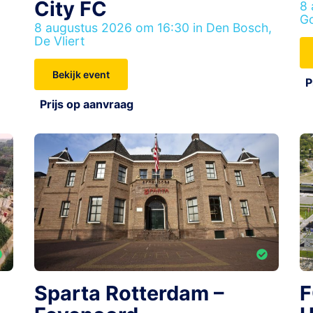
City FC
8 
Go
8 augustus 2026 om 16:30 in Den Bosch,
De Vliert
Bekijk event
P
Prijs op aanvraag
Sparta Rotterdam –
F