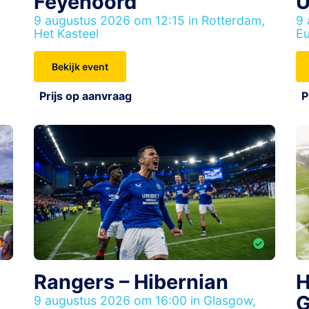
Feyenoord
U
9 augustus 2026 om 12:15 in Rotterdam,
9 
Het Kasteel
E
Bekijk event
Prijs op aanvraag
P
Rangers – Hibernian
H
G
9 augustus 2026 om 16:00 in Glasgow,