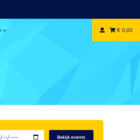
n
€ 0,00
Bekijk events