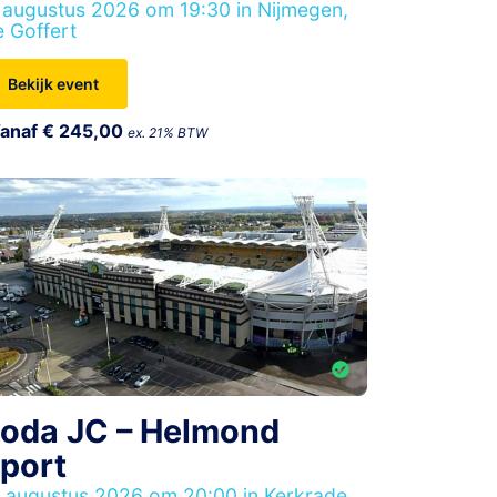
 augustus 2026 om 19:30 in Nijmegen,
 Goffert
Bekijk event
anaf € 245,00
ex. 21% BTW
oda JC – Helmond
port
 augustus 2026 om 20:00 in Kerkrade,