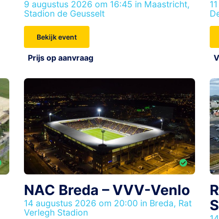
9 augustus 2026 om 16:45 in Maastricht,
11
Stadion de Geusselt
De
Bekijk event
Prijs op aanvraag
V
NAC Breda – VVV-Venlo
R
S
14 augustus 2026 om 20:00 in Breda, Rat
Verlegh Stadion
14