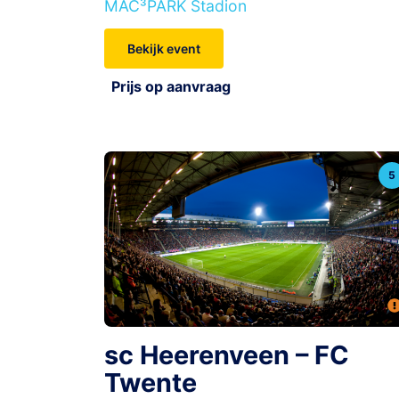
MAC³PARK Stadion
Bekijk event
Prijs op aanvraag
5
sc Heerenveen – FC
Twente