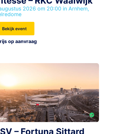
itesse – RKC Waalwijk
augustus 2026 om 20:00 in Arnhem,
elredome
Bekijk event
rijs op aanvraag
SV – Fortuna Sittard