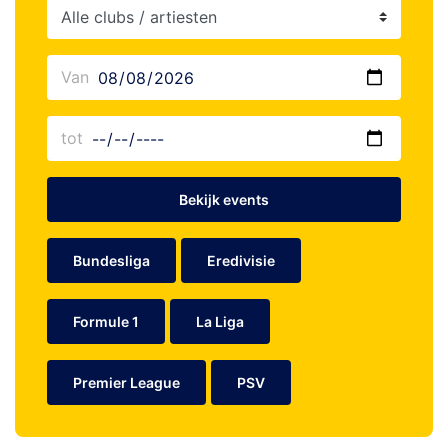
Bekijk events
Bundesliga
Eredivisie
Formule 1
La Liga
Premier League
PSV