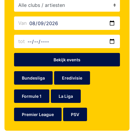
Bekijk events
Bundesliga
Eredivisie
Formule 1
La Liga
Premier League
PSV