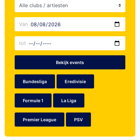
Bekijk events
Bundesliga
Eredivisie
Formule 1
La Liga
Premier League
PSV