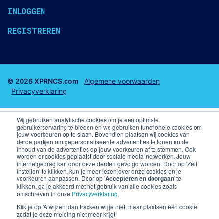
INLOGGEN
REGISTREREN
© 2026 XPRNCS.com
Algemene voorwaarden
Privacyverklaring
Wij gebruiken analytische cookies om je een optimale
gebruikerservaring te bieden en we gebruiken functionele cookies om
jouw voorkeuren op te slaan. Bovendien plaatsen wij cookies van
derde partijen om gepersonaliseerde advertenties te tonen en de
Business club tickets
Business Seats
inhoud van de advertenties op jouw voorkeuren af te stemmen. Ook
worden er cookies geplaatst door sociale media-netwerken. Jouw
internetgedrag kan door deze derden gevolgd worden. Door op 'Zelf
F1 arrangementen
Voetbal arrangementen
instellen' te klikken, kun je meer lezen over onze cookies en je
voorkeuren aanpassen. Door op '
Accepteren en doorgaan
' te
klikken, ga je akkoord met het gebruik van alle cookies zoals
Champions League VIP arrangementen en kaarten
omschreven in onze
Privacyverklaring
.
Premier League
Skybox PSV
Klik je op 'Afwijzen' dan tracken wij je niet, maar plaatsen één cookie
zodat je deze melding niet meer krijgt!