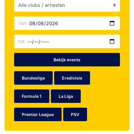
Bekijk events
Bundesliga
Eredivisie
Formule 1
La Liga
Premier League
PSV