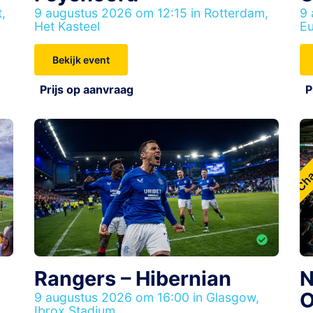
,
9 augustus 2026 om 12:15 in Rotterdam,
9 
Het Kasteel
E
Bekijk event
Prijs op aanvraag
P
Cha
Rangers – Hibernian
N
O
9 augustus 2026 om 16:00 in Glasgow,
Ibrox Stadium