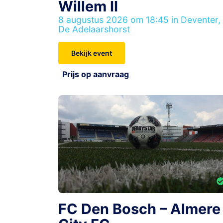
Willem II
8 augustus 2026 om 18:45 in Deventer,
De Adelaarshorst
Bekijk event
Prijs op aanvraag
FC Den Bosch – Almere