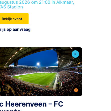
augustus 2026 om 21:00 in Alkmaar,
AS Stadion
Bekijk event
rijs op aanvraag
5
c Heerenveen – FC