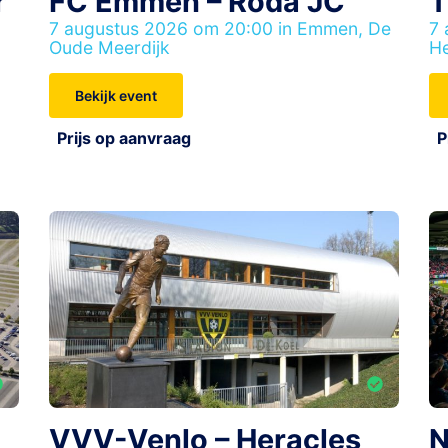
r
FC Emmen – Roda JC
T
7 augustus 2026 om 20:00 in Emmen, De
7 
Oude Meerdijk
He
Bekijk event
Prijs op aanvraag
P
VVV-Venlo – Heracles
N