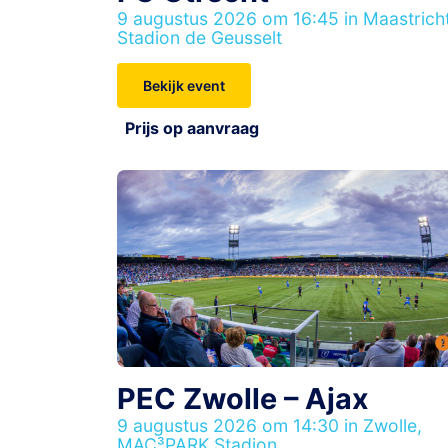
9 augustus 2026 om 16:45 in Maastricht
Stadion de Geusselt
Bekijk event
Prijs op aanvraag
PEC Zwolle – Ajax
9 augustus 2026 om 14:30 in Zwolle,
MAC³PARK Stadion