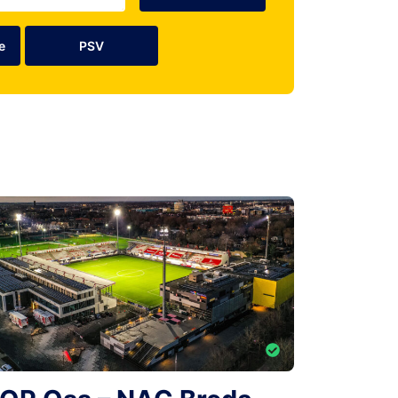
e
PSV