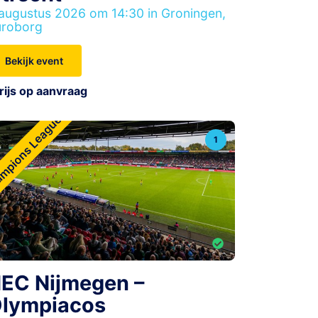
augustus 2026 om 14:30 in Groningen,
uroborg
Bekijk event
rijs op aanvraag
mpions League
1
EC Nijmegen –
lympiacos