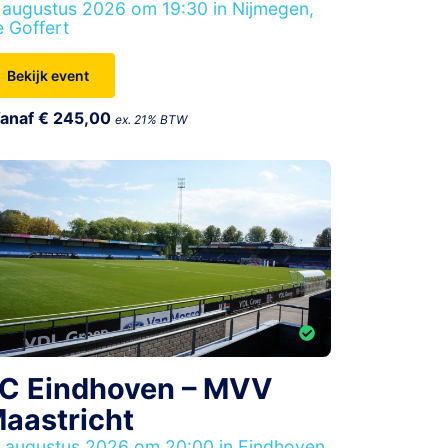
 augustus 2026 om 19:30 in Nijmegen,
 Goffert
Bekijk event
anaf € 245,00
ex. 21% BTW
C Eindhoven – MVV
aastricht
 augustus 2026 om 20:00 in Eindhoven,