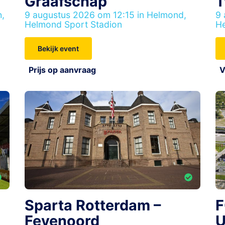
Graafschap
T
h,
9 augustus 2026 om 12:15 in Helmond,
9 
Helmond Sport Stadion
He
Bekijk event
Prijs op aanvraag
V
Sparta Rotterdam –
F
Feyenoord
U