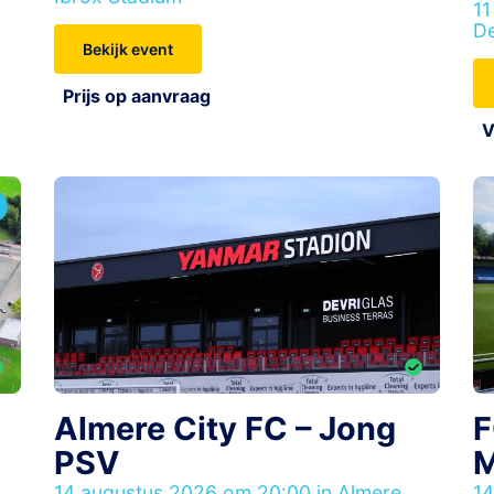
11
De
Bekijk event
Prijs op aanvraag
V
Almere City FC – Jong
F
PSV
M
,
14 augustus 2026 om 20:00 in Almere,
14