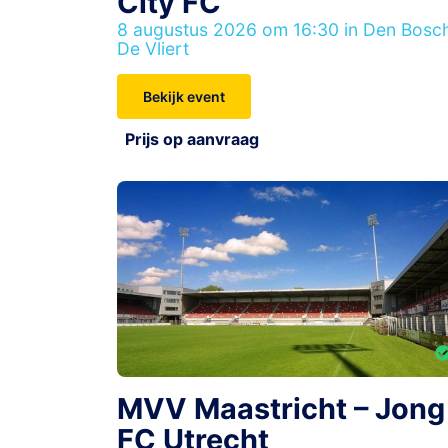
City FC
8 augustus 2026 om 16:30 in Den Bosc
De Vliert
Bekijk event
Prijs op aanvraag
MVV Maastricht – Jong
FC Utrecht