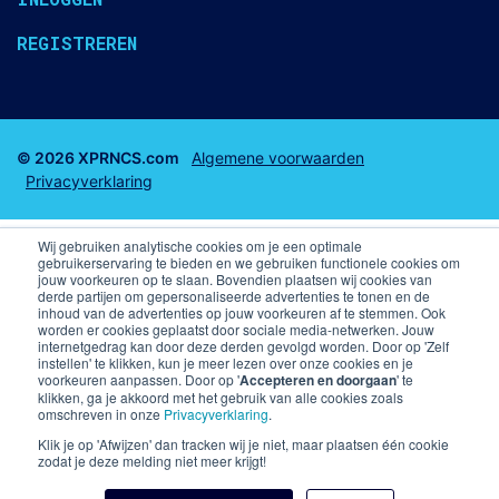
REGISTREREN
© 2026 XPRNCS.com
Algemene voorwaarden
Privacyverklaring
Wij gebruiken analytische cookies om je een optimale
gebruikerservaring te bieden en we gebruiken functionele cookies om
jouw voorkeuren op te slaan. Bovendien plaatsen wij cookies van
derde partijen om gepersonaliseerde advertenties te tonen en de
Business club tickets
Business Seats
inhoud van de advertenties op jouw voorkeuren af te stemmen. Ook
worden er cookies geplaatst door sociale media-netwerken. Jouw
internetgedrag kan door deze derden gevolgd worden. Door op 'Zelf
F1 arrangementen
Voetbal arrangementen
instellen' te klikken, kun je meer lezen over onze cookies en je
voorkeuren aanpassen. Door op '
Accepteren en doorgaan
' te
klikken, ga je akkoord met het gebruik van alle cookies zoals
Champions League VIP arrangementen en kaarten
omschreven in onze
Privacyverklaring
.
Premier League
Skybox PSV
Klik je op 'Afwijzen' dan tracken wij je niet, maar plaatsen één cookie
zodat je deze melding niet meer krijgt!
Kaarten Liverpool FC
Business Seats PSV