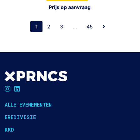
Prijs op aanvraag
1
2
3
…
45
ALLE EVENEMENTEN
EREDIVISIE
KKD