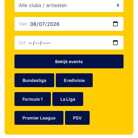
Bekijk events
Bundesliga
Eredivisie
Formule 1
La Liga
Premier League
PSV