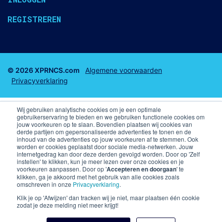
REGISTREREN
© 2026 XPRNCS.com
Algemene voorwaarden
Privacyverklaring
Wij gebruiken analytische cookies om je een optimale
gebruikerservaring te bieden en we gebruiken functionele cookies om
jouw voorkeuren op te slaan. Bovendien plaatsen wij cookies van
derde partijen om gepersonaliseerde advertenties te tonen en de
Business club tickets
Business Seats
inhoud van de advertenties op jouw voorkeuren af te stemmen. Ook
worden er cookies geplaatst door sociale media-netwerken. Jouw
internetgedrag kan door deze derden gevolgd worden. Door op 'Zelf
F1 arrangementen
Voetbal arrangementen
instellen' te klikken, kun je meer lezen over onze cookies en je
voorkeuren aanpassen. Door op '
Accepteren en doorgaan
' te
klikken, ga je akkoord met het gebruik van alle cookies zoals
Champions League VIP arrangementen en kaarten
omschreven in onze
Privacyverklaring
.
Premier League
Skybox PSV
Klik je op 'Afwijzen' dan tracken wij je niet, maar plaatsen één cookie
zodat je deze melding niet meer krijgt!
Kaarten Liverpool FC
Business Seats PSV