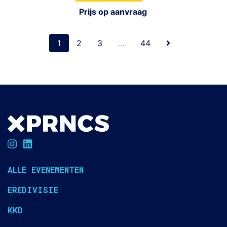
Prijs op aanvraag
1
2
3
…
44
ALLE EVENEMENTEN
EREDIVISIE
KKD