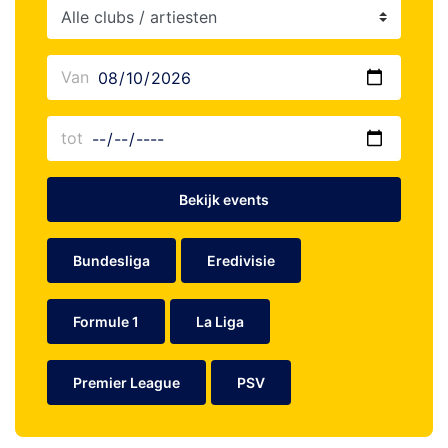
Bekijk events
Bundesliga
Eredivisie
Formule 1
La Liga
Premier League
PSV