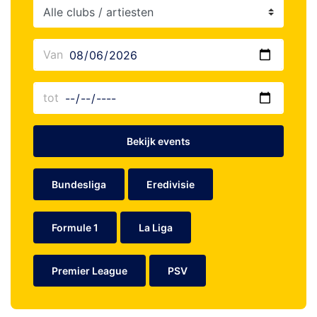
Bekijk events
Bundesliga
Eredivisie
Formule 1
La Liga
Premier League
PSV