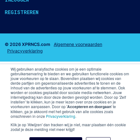
REGISTREREN
© 2026 XPRNCS.com
Algemene voorwaarden
Privacyverklaring
Wij gebruiken analytische cookies om je een optimale
gebruikerservaring te bieden en we gebruiken functionele cookies om
jouw voorkeuren op te slaan. Bovendien plaatsen wij cookies van
derde partijen om gepersonaliseerde advertenties te tonen en de
Business club tickets
Business Seats
inhoud van de advertenties op jouw voorkeuren af te stemmen. Ook
worden er cookies geplaatst door sociale media-netwerken. Jouw
internetgedrag kan door deze derden gevolgd worden. Door op 'Zelf
F1 arrangementen
Voetbal arrangementen
instellen' te klikken, kun je meer lezen over onze cookies en je
voorkeuren aanpassen. Door op '
Accepteren en doorgaan
' te
klikken, ga je akkoord met het gebruik van alle cookies zoals
Champions League VIP arrangementen en kaarten
omschreven in onze
Privacyverklaring
.
Premier League
Skybox PSV
Klik je op 'Afwijzen' dan tracken wij je niet, maar plaatsen één cookie
zodat je deze melding niet meer krijgt!
Kaarten Liverpool FC
Business Seats PSV