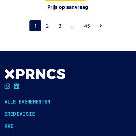
Prijs op aanvraag
1
2
3
…
45
ALLE EVENEMENTEN
EREDIVISIE
KKD