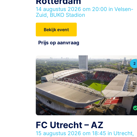
Rotterdam
14 augustus 2026 om 20:00 in Velsen-
Zuid, BUKO Stadion
Bekijk event
Prijs op aanvraag
2
FC Utrecht – AZ
15 augustus 2026 om 18:45 in Utrecht,