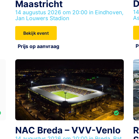
D
Maastricht
14
14 augustus 2026 om 20:00 in Eindhoven,
As
Jan Louwers Stadion
Bekijk event
P
Prijs op aanvraag
NAC Breda – VVV-Venlo
R
14 augustus 2026 om 20:00 in Breda, Rat