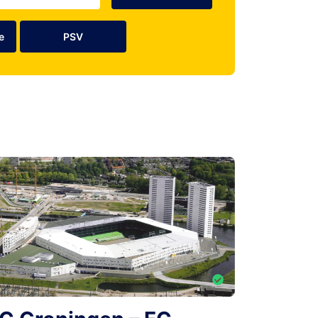
e
PSV