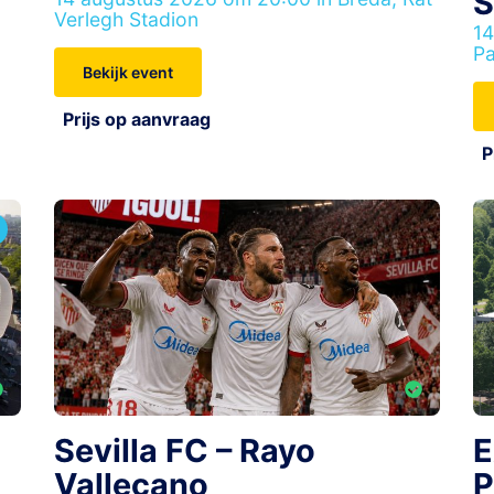
S
Verlegh Stadion
14
Pa
Bekijk event
Prijs op aanvraag
P
Sevilla FC – Rayo
E
Vallecano