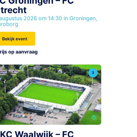
C Groningen – FC
trecht
augustus 2026 om 14:30 in Groningen,
uroborg
Bekijk event
rijs op aanvraag
3
KC Waalwijk – FC