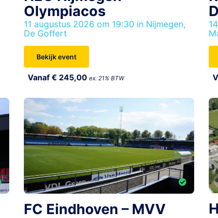
Olympiacos
D
11 augustus 2026 om 19:30 in Nijmegen,
14
De Goffert
M
Bekijk event
Vanaf € 245,00
V
ex. 21% BTW
H
FC Eindhoven – MVV