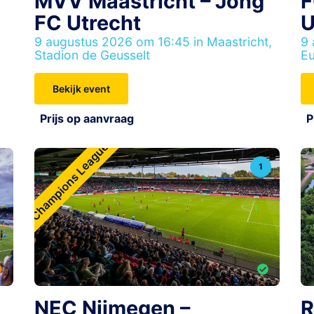
MVV Maastricht – Jong
F
FC Utrecht
U
9 augustus 2026 om 16:45 in Maastricht,
9 
Stadion de Geusselt
E
Bekijk event
Prijs op aanvraag
P
Champions League
1
NEC Nijmegen –
R