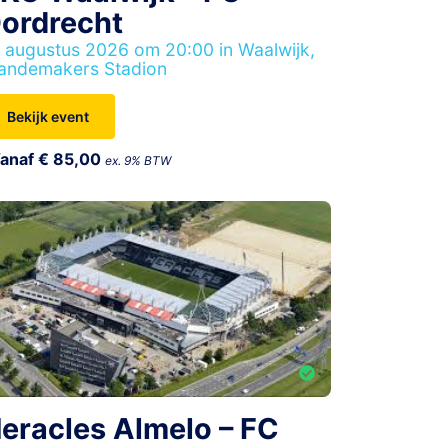
ordrecht
 augustus 2026 om 20:00 in Waalwijk,
andemakers Stadion
Bekijk event
anaf € 85,00
ex. 9% BTW
eracles Almelo – FC