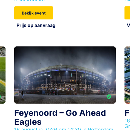
Bekijk event
Prijs op aanvraag
V
Feyenoord – Go Ahead
F
Eagles
16
Gr
,
16 augustus 2026 om 14:30 in Rotterdam,