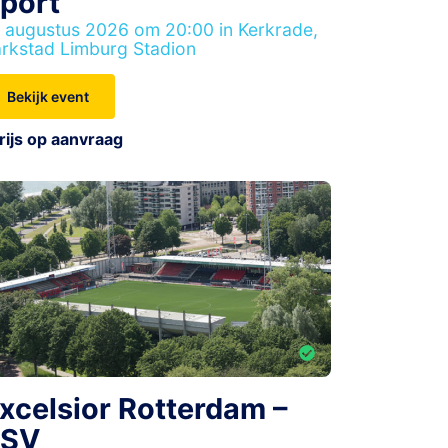
port
 augustus 2026 om 20:00 in Kerkrade,
rkstad Limburg Stadion
Bekijk event
rijs op aanvraag
xcelsior Rotterdam –
PSV