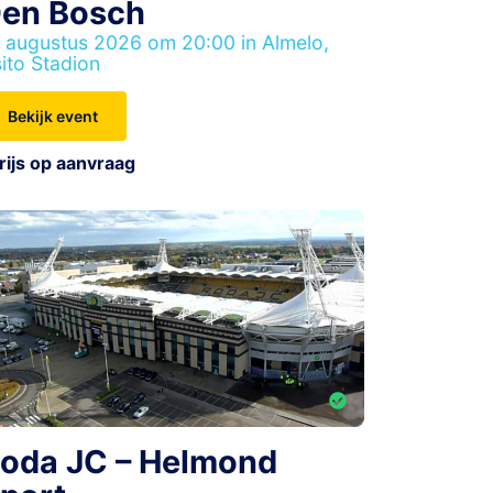
en Bosch
 augustus 2026 om 20:00 in Almelo,
ito Stadion
Bekijk event
rijs op aanvraag
oda JC – Helmond