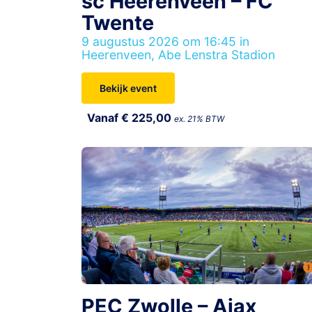
sc Heerenveen – FC
Twente
9 augustus 2026 om 16:45 in
Heerenveen, Abe Lenstra Stadion
Bekijk event
Vanaf € 225,00
ex. 21% BTW
PEC Zwolle – Ajax