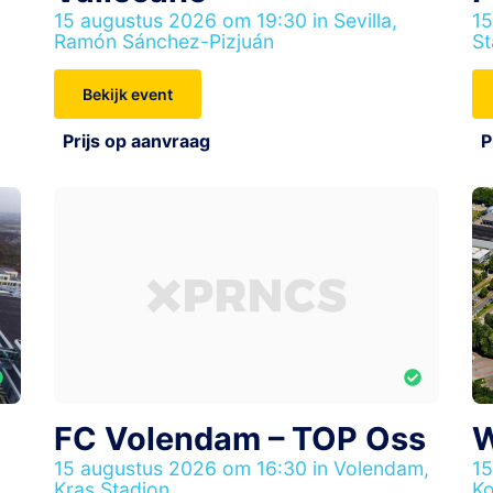
15 augustus 2026 om 19:30 in Sevilla,
15
Ramón Sánchez-Pizjuán
St
Bekijk event
Prijs op aanvraag
P
FC Volendam – TOP Oss
W
15 augustus 2026 om 16:30 in Volendam,
15
Kras Stadion
Ko