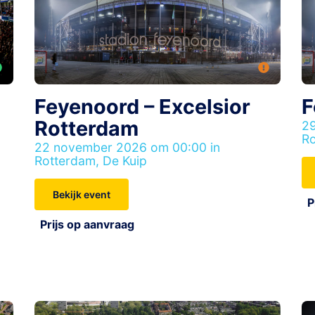
Feyenoord – Excelsior
F
Rotterdam
29
Ro
22 november 2026 om 00:00 in
Rotterdam, De Kuip
Bekijk event
P
Prijs op aanvraag