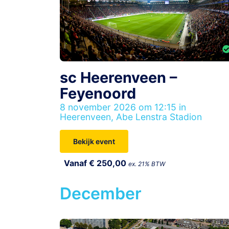
sc Heerenveen –
Feyenoord
8 november 2026 om 12:15 in
Heerenveen, Abe Lenstra Stadion
Bekijk event
Vanaf € 250,00
ex. 21% BTW
December