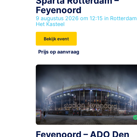
Sparta Rotterdam –
Feyenoord
9 augustus 2026 om 12:15 in Rotterdam
Het Kasteel
Bekijk event
Prijs op aanvraag
Feyenoord – ADO Den