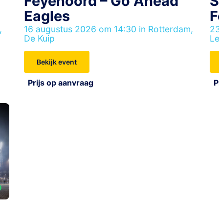
Feyenoord – Go Ahead
S
Eagles
F
,
16 augustus 2026 om 14:30 in Rotterdam,
23
De Kuip
Le
Bekijk event
Prijs op aanvraag
P