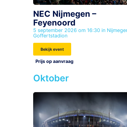
NEC Nijmegen –
Feyenoord
5 september 2026 om 16:30 in Nijmege
Goffertstadion
Bekijk event
Prijs op aanvraag
Oktober