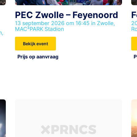
PEC Zwolle – Feyenoord
F
13 september 2026 om 16:45 in Zwolle,
20
MAC³PARK Stadion
Ro
n,
Bekijk event
Prijs op aanvraag
P