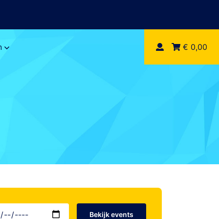
n
€ 0,00
Bekijk events