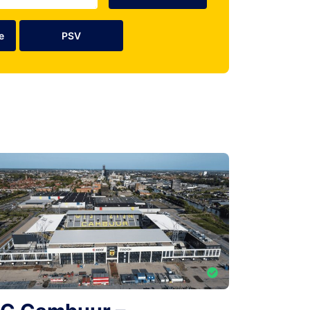
e
PSV