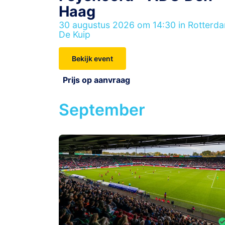
Haag
30 augustus 2026 om 14:30 in Rotterd
De Kuip
Bekijk event
Prijs op aanvraag
September