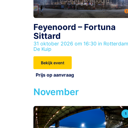
Feyenoord – Fortuna
Sittard
31 oktober 2026 om 16:30 in Rotterdam
De Kuip
Bekijk event
Prijs op aanvraag
November
1