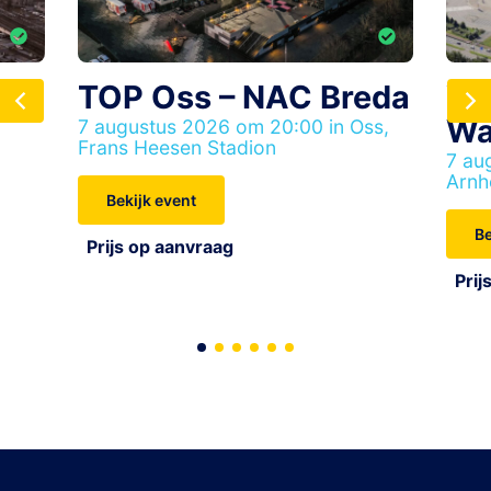
ard
TOP Oss – NAC Breda
Vi
Wa
7 augustus 2026 om 20:00 in Oss,
Frans Heesen Stadion
7 au
Arnh
Bekijk event
Be
Prijs op aanvraag
Prij