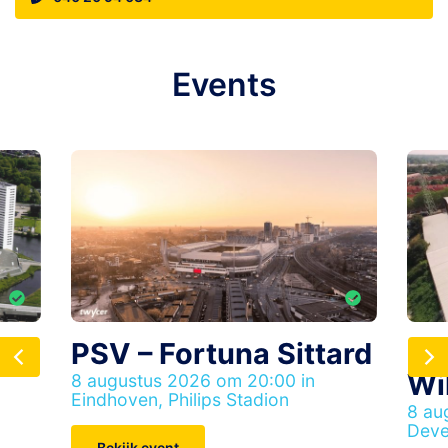
Events
PSV – Fortuna Sittard
Go
Wil
8 augustus 2026 om 20:00 in
Eindhoven, Philips Stadion
8 au
Deve
Bekijk event