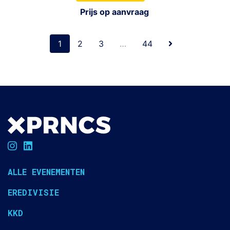
Prijs op aanvraag
1
2
3
…
44
ALLE EVENEMENTEN
EREDIVISIE
KKD