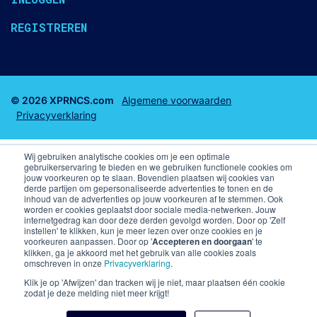
REGISTREREN
© 2026 XPRNCS.com
Algemene voorwaarden
Privacyverklaring
Wij gebruiken analytische cookies om je een optimale
gebruikerservaring te bieden en we gebruiken functionele cookies om
jouw voorkeuren op te slaan. Bovendien plaatsen wij cookies van
derde partijen om gepersonaliseerde advertenties te tonen en de
Business club tickets
Business Seats
inhoud van de advertenties op jouw voorkeuren af te stemmen. Ook
worden er cookies geplaatst door sociale media-netwerken. Jouw
internetgedrag kan door deze derden gevolgd worden. Door op 'Zelf
F1 arrangementen
Voetbal arrangementen
instellen' te klikken, kun je meer lezen over onze cookies en je
voorkeuren aanpassen. Door op '
Accepteren en doorgaan
' te
klikken, ga je akkoord met het gebruik van alle cookies zoals
Champions League VIP arrangementen en kaarten
omschreven in onze
Privacyverklaring
.
Premier League
Skybox PSV
Klik je op 'Afwijzen' dan tracken wij je niet, maar plaatsen één cookie
zodat je deze melding niet meer krijgt!
Kaarten Liverpool FC
Business Seats PSV