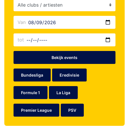
Bekijk events
Bundesliga
Eredivisie
Formule 1
La Liga
Premier League
PSV