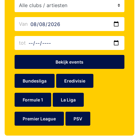
Bekijk events
Bundesliga
Eredivisie
Formule 1
La Liga
Premier League
PSV