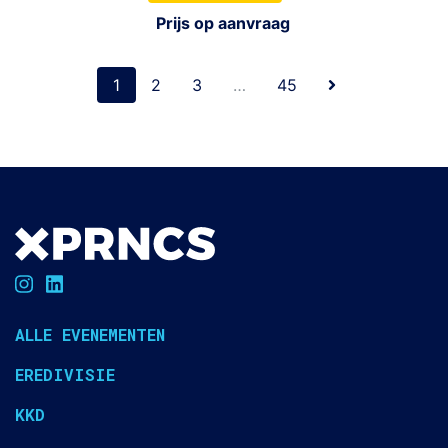
Prijs op aanvraag
1
2
3
…
45
ALLE EVENEMENTEN
EREDIVISIE
KKD