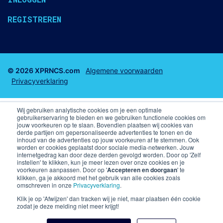
REGISTREREN
© 2026 XPRNCS.com
Algemene voorwaarden
Privacyverklaring
Wij gebruiken analytische cookies om je een optimale
gebruikerservaring te bieden en we gebruiken functionele cookies om
jouw voorkeuren op te slaan. Bovendien plaatsen wij cookies van
derde partijen om gepersonaliseerde advertenties te tonen en de
Business club tickets
Business Seats
inhoud van de advertenties op jouw voorkeuren af te stemmen. Ook
worden er cookies geplaatst door sociale media-netwerken. Jouw
internetgedrag kan door deze derden gevolgd worden. Door op 'Zelf
F1 arrangementen
Voetbal arrangementen
instellen' te klikken, kun je meer lezen over onze cookies en je
voorkeuren aanpassen. Door op '
Accepteren en doorgaan
' te
klikken, ga je akkoord met het gebruik van alle cookies zoals
Champions League VIP arrangementen en kaarten
omschreven in onze
Privacyverklaring
.
Premier League
Skybox PSV
Klik je op 'Afwijzen' dan tracken wij je niet, maar plaatsen één cookie
zodat je deze melding niet meer krijgt!
Kaarten Liverpool FC
Business Seats PSV