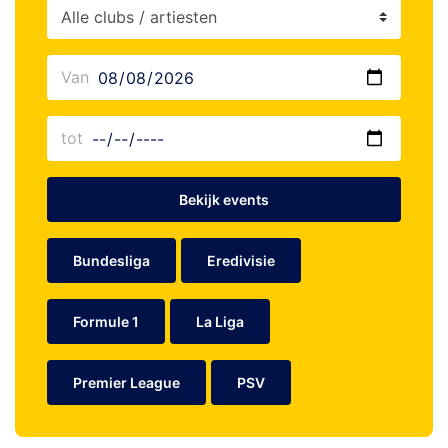
Bekijk events
Bundesliga
Eredivisie
Formule 1
La Liga
Premier League
PSV