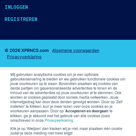
INLOGGEN
REGISTREREN
© 2026 XPRNCS.com
Algemene voorwaarden
Privacyverklaring
Wij gebruiken analytische cookies om je een optimale
gebruikerservaring te bieden en we gebruiken functionele cookies om
jouw voorkeuren op te slaan. Bovendien plaatsen wij cookies van
derde partijen om gepersonaliseerde advertenties te tonen en de
Business club tickets
Business Seats
inhoud van de advertenties op jouw voorkeuren af te stemmen. Ook
worden er cookies geplaatst door sociale media-netwerken. Jouw
internetgedrag kan door deze derden gevolgd worden. Door op 'Zelf
F1 arrangementen
Voetbal arrangementen
instellen' te klikken, kun je meer lezen over onze cookies en je
voorkeuren aanpassen. Door op '
Accepteren en doorgaan
' te
klikken, ga je akkoord met het gebruik van alle cookies zoals
Champions League VIP arrangementen en kaarten
omschreven in onze
Privacyverklaring
.
Premier League
Skybox PSV
Klik je op 'Afwijzen' dan tracken wij je niet, maar plaatsen één cookie
zodat je deze melding niet meer krijgt!