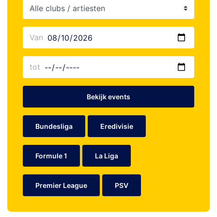
Bekijk events
Bundesliga
Eredivisie
Formule 1
La Liga
Premier League
PSV