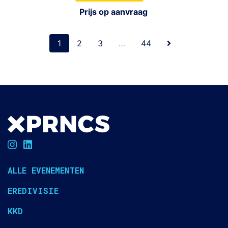
Prijs op aanvraag
1
2
3
…
44
ALLE EVENEMENTEN
EREDIVISIE
KKD