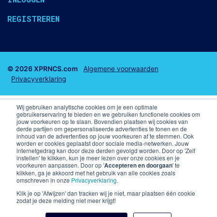
REGISTREREN
© 2026 XPRNCS.com
Algemene voorwaarden
Privacyverklaring
Wij gebruiken analytische cookies om je een optimale
gebruikerservaring te bieden en we gebruiken functionele cookies om
jouw voorkeuren op te slaan. Bovendien plaatsen wij cookies van
derde partijen om gepersonaliseerde advertenties te tonen en de
Business club tickets
Business Seats
inhoud van de advertenties op jouw voorkeuren af te stemmen. Ook
worden er cookies geplaatst door sociale media-netwerken. Jouw
internetgedrag kan door deze derden gevolgd worden. Door op 'Zelf
F1 arrangementen
Voetbal arrangementen
instellen' te klikken, kun je meer lezen over onze cookies en je
voorkeuren aanpassen. Door op '
Accepteren en doorgaan
' te
klikken, ga je akkoord met het gebruik van alle cookies zoals
Champions League VIP arrangementen en kaarten
omschreven in onze
Privacyverklaring
.
Premier League
Skybox PSV
Klik je op 'Afwijzen' dan tracken wij je niet, maar plaatsen één cookie
zodat je deze melding niet meer krijgt!
Kaarten Liverpool FC
Business Seats PSV