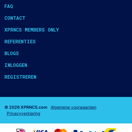
FAQ
CONTACT
XPRNCS MEMBERS ONLY
REFERENTIES
BLOGS
INLOGGEN
REGISTREREN
© 2026 XPRNCS.com
Algemene voorwaarden
Privacyverklaring