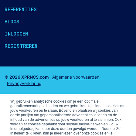
REFERENTIES
BLOGS
INLOGGEN
REGISTREREN
© 2026 XPRNCS.com
Algemene voorwaarden
Privacyverklaring
Wij gebruiken analytische cookies om je een optimale
gebruikerservaring te bieden en we gebruiken functionele cookies om
jouw voorkeuren op te slaan. Bovendien plaatsen wij cookies van
derde partijen om gepersonaliseerde advertenties te tonen en de
Business club tickets
Business Seats
inhoud van de advertenties op jouw voorkeuren af te stemmen. Ook
worden er cookies geplaatst door sociale media-netwerken. Jouw
internetgedrag kan door deze derden gevolgd worden. Door op 'Zelf
F1 arrangementen
Voetbal arrangementen
instellen' te klikken, kun je meer lezen over onze cookies en je