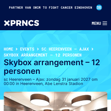
PARTNER VAN SWIM TO FIGHT CANCER EINDHOVEN
HOME
EVENTS
SC HEERENVEEN – AJAX
SKYBOX ARRANGEMENT – 12 PERSONEN
Skybox arrangement – 12
personen
sc Heerenveen – Ajax: zondag 31 januari 2027 om
00:00 in Heerenveen, Abe Lenstra Stadion