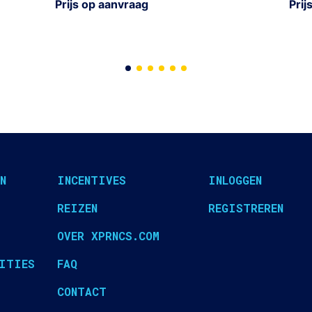
Prijs op aanvraag
Prij
N
INCENTIVES
INLOGGEN
REIZEN
REGISTREREN
OVER XPRNCS.COM
ITIES
FAQ
CONTACT