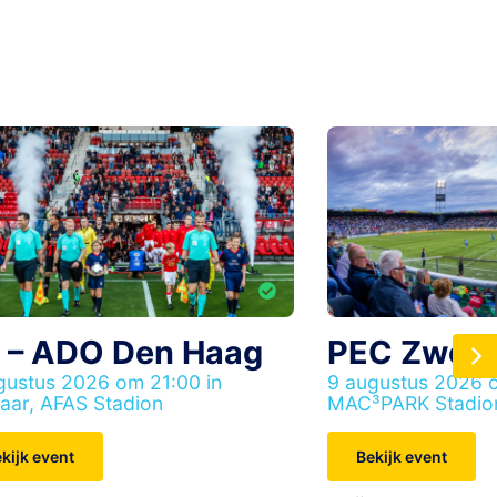
 – ADO Den Haag
PEC Zwolle
gustus 2026 om 21:00 in
9 augustus 2026 o
aar, AFAS Stadion
MAC³PARK Stadio
kijk event
Bekijk event