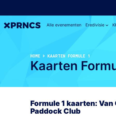
Alle evenementen
Eredivisie
K
HOME
KAARTEN FORMULE 1
Kaarten Formu
Formule 1 kaarten: Van
Paddock Club