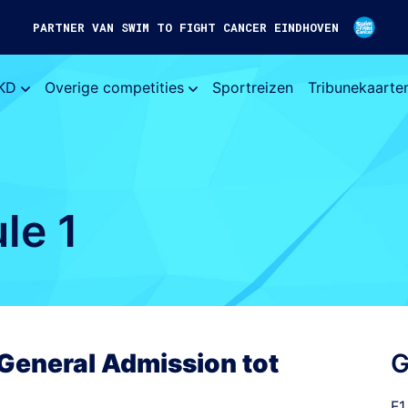
PARTNER VAN SWIM TO FIGHT CANCER EINDHOVEN
KD
Overige competities
Sportreizen
Tribunekaarte
le 1
 General Admission tot
G
F1