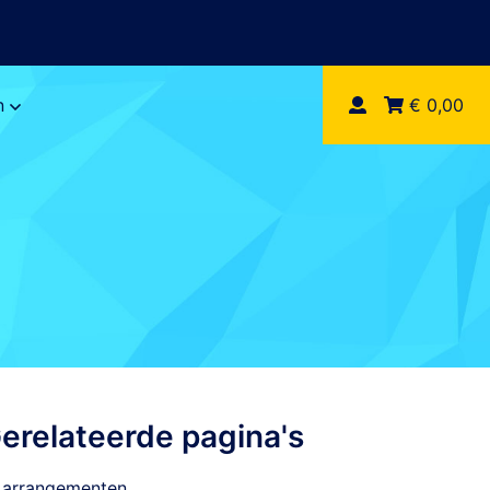
n
€ 0,00
erelateerde pagina's
 arrangementen