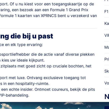
sport. Of u nu kiest voor een toegangskaartje op de
varing, een bezoek aan een Formule 1 Grand Prix
F1
t Formule 1 kaarten van XPRNCS bent u verzekerd van
Ka
ng die bij u past
VI
e en elk type ervaring:
Ma
sportliefhebber die de actie vanaf diverse plekken
Pr
 kies uw ideale kijkpunt.
zitplaats met goed zicht op cruciale bochten, het
Sk
ort met luxe. Ontvang exclusieve toegang tot
Vo
s in een hospitality-ruimte.
 een echte insider. Ontmoet coureurs, bekijk de pits
N
VIP-behandeling.